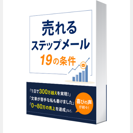
ー
シ
ョ
ン